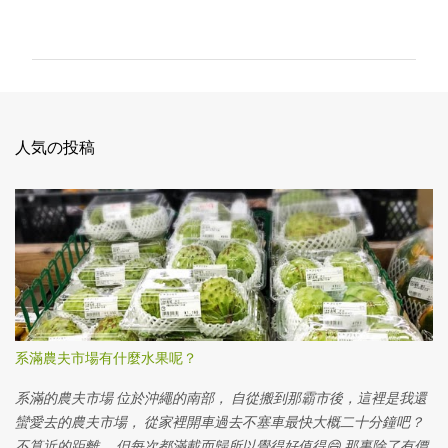
メ
ン
ト
人気の投稿
系滿農夫市場有什麼水果呢？
系滿的農夫市場 位於沖繩的南部， 自從搬到那霸市後，這裡是我還
蠻愛去的農夫市場， 從家裡開車過去不塞車最快大概二十分鐘吧？
不算近的距離， 但每次都滿載而歸所以覺得好值得😄 那裏除了有價