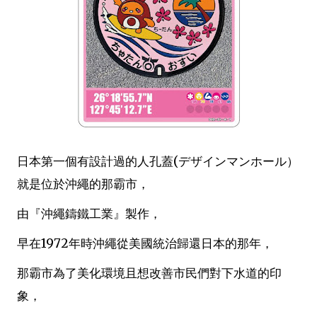
日本第一個有設計過的人孔蓋(デザインマンホール）
就是位於沖繩的那霸市，
由『沖繩鑄鐵工業』製作，
早在1972年時沖繩從美國統治歸還日本的那年，
那霸市為了美化環境且想改善市民們對下水道的印
象，