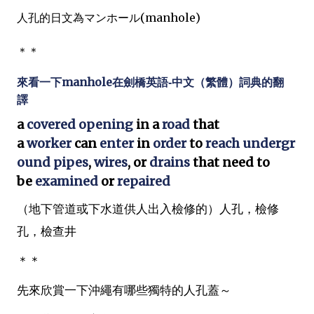
人孔的日文為マンホール(manhole)
＊＊
來看一下manhole
在
的翻
劍橋英語-中文（繁體）詞典
譯
a
covered
opening
in a
road
that
a
worker
can
enter
in
order
to
reach
undergr
ound
pipes
,
wires
, or
drains
that need to
be
examined
or
repaired
（地下管道或下水道供人出入檢修的）人孔，檢修
孔，檢查井
＊＊
先來欣賞一下沖繩有哪些獨特的人孔蓋～