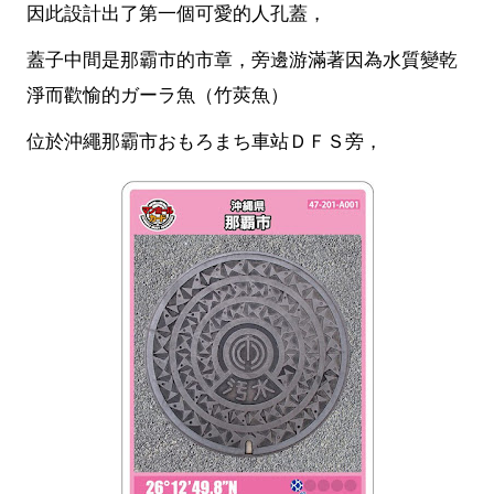
因此設計出了第一個可愛的人孔蓋，
蓋子中間是那霸市的市章，旁邊游滿著因為水質變乾
淨而歡愉的ガーラ魚（竹莢魚）
位於沖繩那霸市おもろまち車站ＤＦＳ旁，