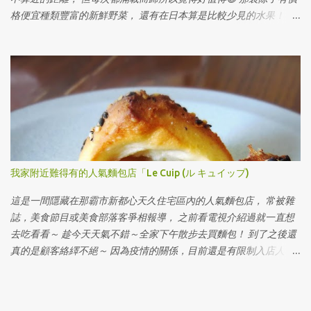
格便宜種類豐富的新鮮野菜， 還有在日本算是比較少見的水果！ 來
看看這裡有哪些是附近農家生產的水果～～ 鳳梨釋迦（アテモ
ヤ）， 大一點的兩顆1200日幣上下， 小一點的兩顆800日幣上下，
百香果（パッションフルーツ） 有淺黃色的 也有常見的 紅心芭樂
（グァバ赤） 木瓜（パパイヤ） 不過上面這些我通通都沒買， 買了
我最愛的熊本產的はるか！😘 ＊＊後記： 後來我決定去買鳳梨釋迦
來吃看看， 買回來一切發現還很硬沒熟， 包起來放室溫快一個禮拜
發現已經變軟， 於是拿湯匙挖起來吃看看， 哇～～還蠻甜的～～果
肉吃起來挺有彈性又有水份， 個人覺得挺好吃的喔～～😋
我家附近難得有的人氣麵包店「Le Cuip (ル キュイップ)
這是一間隱藏在那霸市新都心天久住宅區內的人氣麵包店， 常被雜
誌，美食節目或美食部落客爭相報導， 之前看電視介紹過就一直想
去吃看看～ 趁今天天氣不錯～全家下午散步去買麵包！ 到了之後還
真的是顧客絡繹不絕～ 因為疫情的關係，目前還是有限制入店人
數， 一次最多三組客人， 所以大家都很有共識的自動在店外排隊，
看裡面的人買好才換下一組進去，真守規矩！ 我們是下午兩點左右
抵達， 進去一看麵包已經所剩不多下次可能要選剛出爐的時間來，