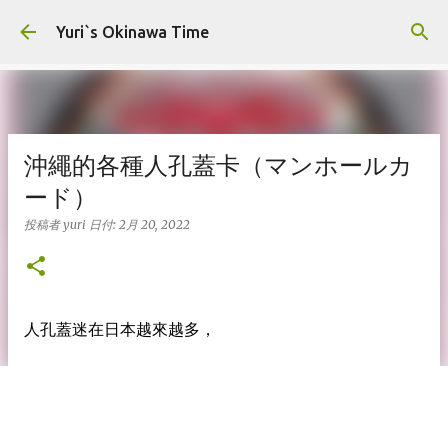
スキップしてメイン コンテンツに移動
Yuri`s Okinawa Time
沖繩的各種人孔蓋卡（マンホールカ
ード）
投稿者
yuri
日付:
2月 20, 2022
人孔蓋迷在日本越來越多，