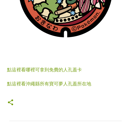
點這裡看哪裡可拿到免費的人孔蓋卡
點這裡看沖繩縣所有寶可夢人孔蓋所在地
コ